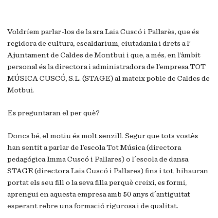
Voldríem parlar-los de la sra Laia Cuscó i Pallarès, que és
regidora de cultura, escaldarium, ciutadania i drets a l’
Ajuntament de Caldes de Montbui i que, a més, en l’àmbit
personal és la directora i administradora de l’empresa TOT
MÚSICA CUSCÓ, S.L. (STAGE) al mateix poble de Caldes de
Motbui.
Es preguntaran el per què?
Doncs bé, el motiu és molt senzill. Segur que tots vostès
han sentit a parlar de l’escola Tot Música (directora
pedagógica Imma Cuscó i Pallares) o l´escola de dansa
STAGE (directora Laia Cuscó i Pallares) fins i tot, hihauran
portat els seu fill o la seva filla perquè creixi, es formi,
aprengui en aquesta empresa amb 50 anys d´antiguitat
esperant rebre una formació rigurosa i de qualitat.