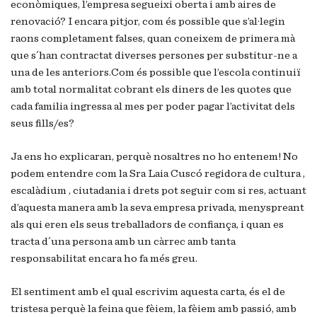
econòmiques, l’empresa segueixi oberta i amb aires de
renovació? I encara pitjor, com és possible que s’al·legin
raons completament falses, quan coneixem de primera mà
que s´han contractat diverses persones per substitur-ne a
una de les anteriors.Com és possible que l’escola continuiï
amb total normalitat cobrant els diners de les quotes que
cada familia ingressa al mes per poder pagar l’activitat dels
seus fills/es?
Ja ens ho explicaran, perquè nosaltres no ho entenem! No
podem entendre com la Sra Laia Cuscó regidora de cultura ,
escalàdium , ciutadania i drets pot seguir com si res, actuant
d’aquesta manera amb la seva empresa privada, menyspreant
als qui eren els seus treballadors de confiança, i quan es
tracta d´una persona amb un càrrec amb tanta
responsabilitat encara ho fa més greu.
El sentiment amb el qual escrivim aquesta carta, és el de
tristesa perquè la feina que fèiem, la fèiem amb passió, amb