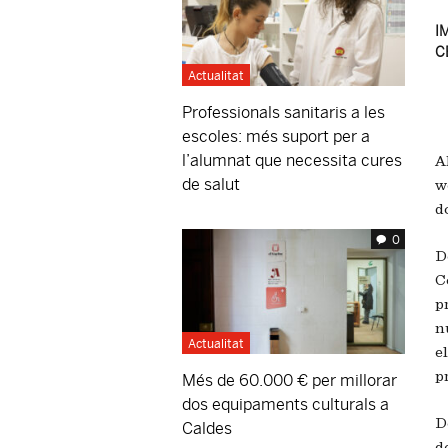
IM
C
Actualitat
Professionals sanitaris a les
escoles: més suport per a
l’alumnat que necessita cures
Ah
de salut
w
do
0
D
C
p
n
Actualitat
e
pr
Més de 60.000 € per millorar
dos equipaments culturals a
D
Caldes
d