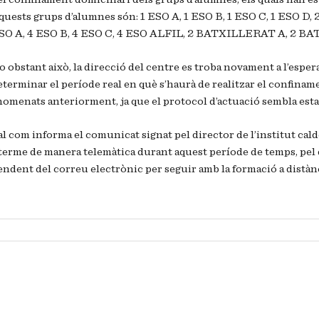
quests grups d’alumnes són: 1 ESO A, 1 ESO B, 1 ESO C, 1 ESO D, 
SO A, 4 ESO B, 4 ESO C, 4 ESO ALFIL, 2 BATXILLERAT A, 2 
o obstant això, la direcció del centre es troba novament a l’espe
eterminar el període real en què s’haurà de realitzar el confinam
nomenats anteriorment, ja que el protocol d’actuació sembla est
al com informa el comunicat signat pel director de l’institut cald
 terme de manera telemàtica durant aquest període de temps, pel 
endent del correu electrònic per seguir amb la formació a distànc