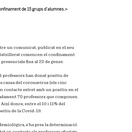
confinament de 15 grups d’alumnes.>
re un comunicat, publicat en el seu
 Batxillerat comencen el confinament
 presencials fins al 22 de gener.
, 5 professors han donat positiu
de
a causa del coronavirus (els cinc
un contacte estret amb un positiu en el
ximadament 70 professors que componen
Així doncs, entre el 10 i 11% del
sitiu de la Covid-19.
demiològica, s’
ha
pres la determinació
at en contacte els professors afectats.