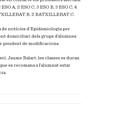
2 ESO A, 2 ESO C, 3
ESO B
, 3 ESO C, 4
BATXILLERAT B, 2 BATXILLERAT C.
ra de notícies d’Epidemiologia per
ent domiciliari dels grups d’alumnes
ar pendent de modificacions.
erí, Jaume Balart, les classes es duran
que es recomana a l’alumnat estar
ia.