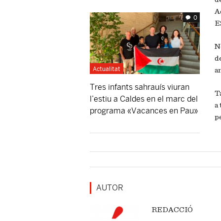
A
0
E
N
d
Actualitat
a
Tres infants sahrauís viuran
T
l’estiu a Caldes en el marc del
a
programa «Vacances en Pau»
p
AUTOR
REDACCIÓ