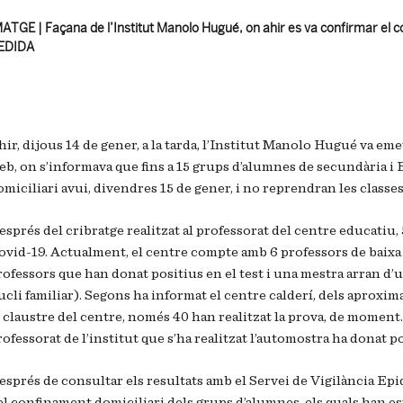
ATGE | Façana de l’Institut
Manolo
Hugué, on ahir es va confirmar el 
EDIDA
ir, dijous 14 de gener, a la tarda, l’Institut
Manolo
Hugué va emet
eb, on s’informava que fins a 15 grups d’alumnes de secundària i
miciliari avui, divendres 15 de gener, i no reprendran les classes
esprés del cribratge realitzat al professorat del centre educatiu
ovid-19. Actualment, el centre compte amb 6 professors de baixa 
rofessors que han donat positius en el test i una mestra arran d’
ucli familiar). Segons ha informat el centre calderí, dels apro
l claustre del centre, només 40 han realitzat la prova, de moment. 
ofessorat de l’institut que s’ha realitzat l’
automostra
ha donat po
esprés de consultar els resultats amb el Servei de Vigilància Epi
el confinament domiciliari dels grups d’alumnes, els quals han est