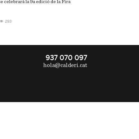
 celebrarà la 9a edició de la Fira
293
937 070 097
hola@calderi.cat