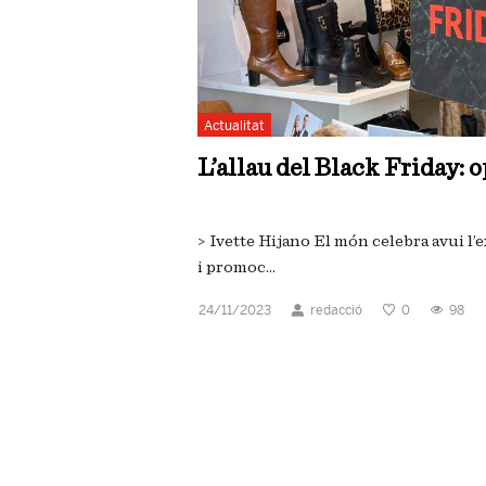
Actualitat
L’allau del Black Friday: 
> Ivette Hijano El món celebra avui l
i promoc...
24/11/2023
redacció
0
98