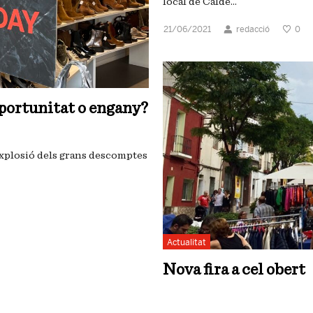
local de Calde...
21/06/2021
redacció
0
oportunitat o engany?
’explosió dels grans descomptes
Actualitat
Nova fira a cel obert