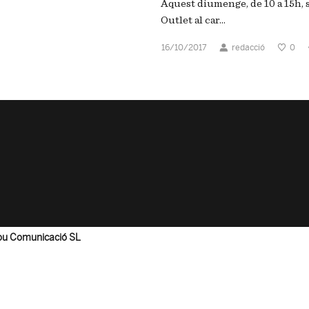
Aquest diumenge, de 10 a 15h, se
Outlet al car...
16/10/2017
redacció
0
lou Comunicació SL