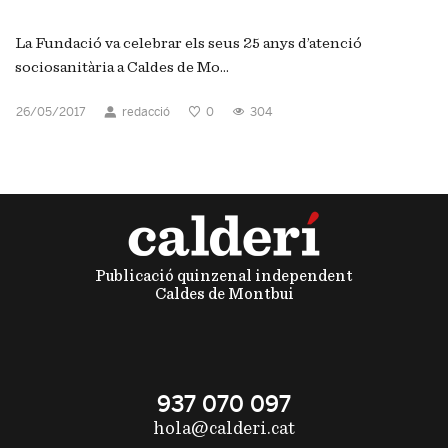
La Fundació va celebrar els seus 25 anys d’atenció
sociosanitària a Caldes de Mo...
26/05/2017
redacció
0
304
Publicació quinzenal independent
Caldes de Montbui
937 070 097
hola@calderi.cat