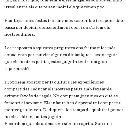
mitjana, tot i que, com sempre, les mitjanes són aquell punt
irreal entre els que tenen molt i els que tenen poc.
Plantejar unes festes i un any més sostenible i responsable
passa per decidir conscientment com i on gastem els
nostres diners.
Les respostes a aquestes preguntes ens fa una mica més
conscients per canviar algunes dinàmiques i aconseguir
que els nostres petits gestos puguin tenir una gran
repercussió.
Proposem apostar per la cultura, les experiències
compartides i educar els nostres petits amb l’exemple
evitant l’excès de regals. No comprem joguines en què es
fomenti el sexisme. Els infants han d’aprendre i compartir
mentre gaudeixen. Dediquem-los temps de qualitat i potser
no els caldran, tantes joguines.
Recordem que els animals no són un capritx. Són una