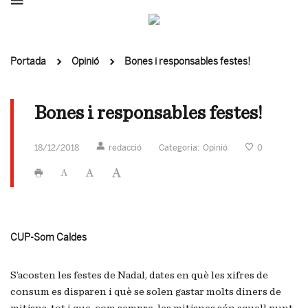
Portada
Opinió
Bones i responsables festes!
Bones i responsables festes!
18/12/2018
redacció
Categoria:
Opinió
0
CUP-Som Caldes
S’acosten les festes de Nadal, dates en què les xifres de
consum es disparen i què se solen gastar molts diners de