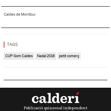
Caldes de Montbui
TAGS
CUP-Som Caldes
Nadal 2018
petit comerç
Publicació quinzenal independent